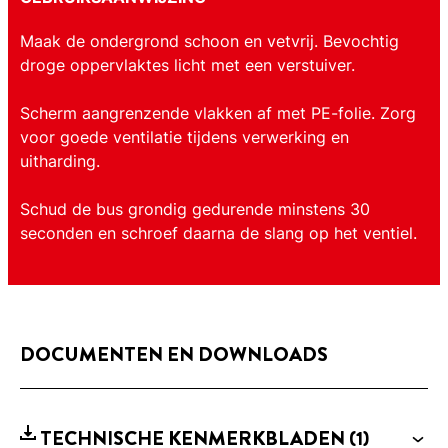
Maak de ondergrond schoon en vetvrij. Bevochtig
droge oppervlaktes licht met een verstuiver.
Scherm aangrenzende vlakken af met PE-folie. Zorg
voor goede ventilatie tijdens verwerking en
uitharding.
Schud de bus grondig gedurende minstens 30
seconden en schroef daarna de slang op het ventiel.
DOCUMENTEN EN DOWNLOADS
TECHNISCHE KENMERKBLADEN
(1)