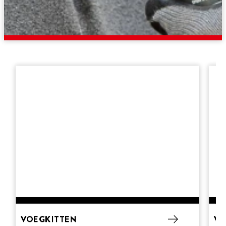
VOEGKITTEN
VO