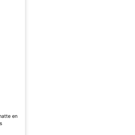
natte en
s