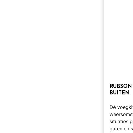
RUBSON 
BUITEN
Dé voegkit
weersomst
situaties 
gaten en s