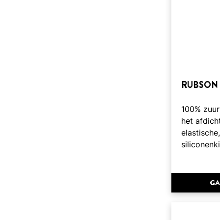
RUBSON
100% zuurv
het afdich
elastische
siliconenk
GA