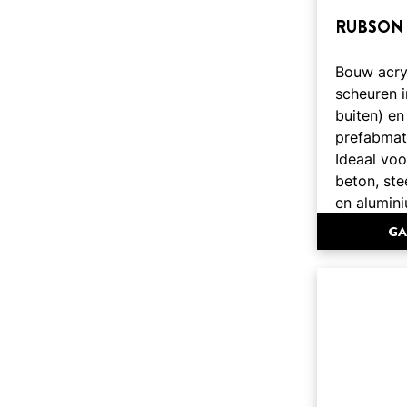
RUBSON 
Bouw acryl
scheuren 
buiten) en
prefabmate
Ideaal vo
beton, ste
en alumin
GA