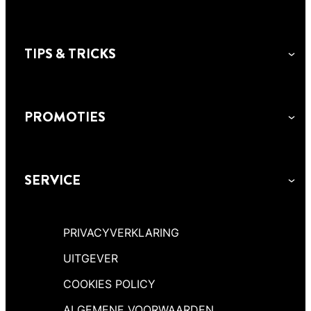
TIPS & TRICKS
PROMOTIES
RUBSON VOCHTIGE BINNENMUREN
SERVICE
Oplossing om vochtige binnenmuren van
salpeter te ontdoen. Verstevigt
pleisterwerk, fixeert de ondergrond.
PRIVACYVERKLARING
UITGEVER
COOKIES POLICY
ALGEMENE VOORWAARDEN