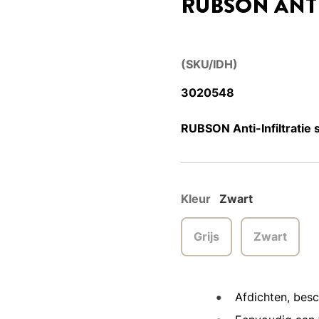
RUBSON ANTI
(SKU/IDH)
3020548
RUBSON Anti-Infiltratie 
Kleur
Zwart
Grijs
Zwart
Afdichten, bes