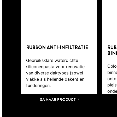
RUBSON ANTI-INFILTRATIE
RUB
BI
Gebruiksklare waterdichte
Oplo
siliconenpasta voor renovatie
binn
van diverse daktypes (zowel
ontd
vlakke als hellende daken) en
pleis
funderingen.
onde
GA NAAR PRODUCT