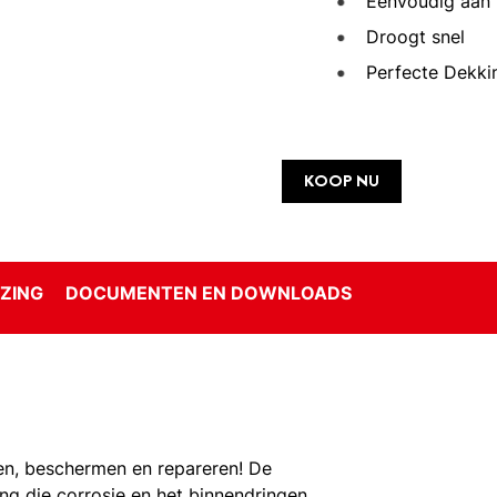
Eenvoudig aan 
Droogt snel
Perfecte Dekki
KOOP NU
ZING
DOCUMENTEN EN DOWNLOADS
ten, beschermen en repareren! De
ing die corrosie en het binnendringen