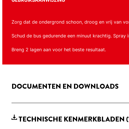
GEBRUIKSAANWIJZING
Zorg dat de ondergrond schoon, droog en vrij van vor
Schud de bus gedurende een minuut krachtig. Spray in
Breng 2 lagen aan voor het beste resultaat.
DOCUMENTEN EN DOWNLOADS
TECHNISCHE KENMERKBLADEN
(