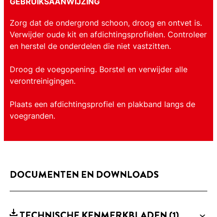
GEBRUIKSAANWIJZING
Zorg dat de ondergrond schoon, droog en ontvet is.
Verwijder oude kit en afdichtingsprofielen. Controleer
en herstel de onderdelen die niet vastzitten.
Droog de voegopening. Borstel en verwijder alle
verontreinigingen.
Plaats een afdichtingsprofiel en plakband langs de
voegranden.
DOCUMENTEN EN DOWNLOADS
TECHNISCHE KENMERKBLADEN
(1)