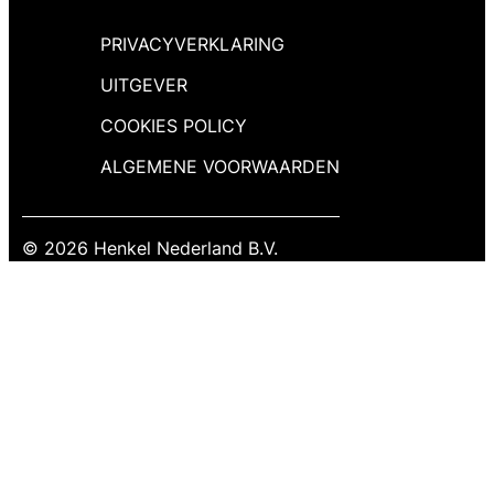
MEKO-uitstoot biedt duurzame afdichting
voor gevels en beglazing, gecertificeerd
PRIVACYVERKLARING
met SNJF-markering.
UITGEVER
COOKIES POLICY
ALGEMENE VOORWAARDEN
© 2026 Henkel Nederland B.V.