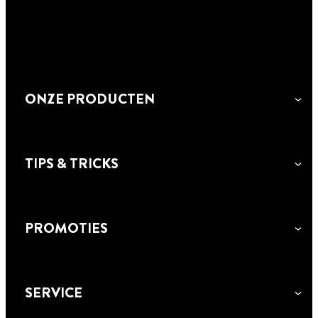
GA NAAR PRODUCT
ONZE PRODUCTEN
TIPS & TRICKS
PROMOTIES
RUBSON SP2 PREMIUM SILICONEKIT
SERVICE
Hoogwaardige neutrale siliconenkit met